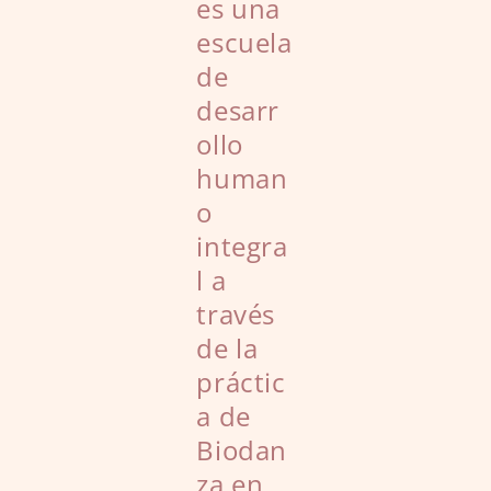
es una
escuela
de
desarr
ollo
human
o
integra
l a
través
de la
práctic
a de
Biodan
za en