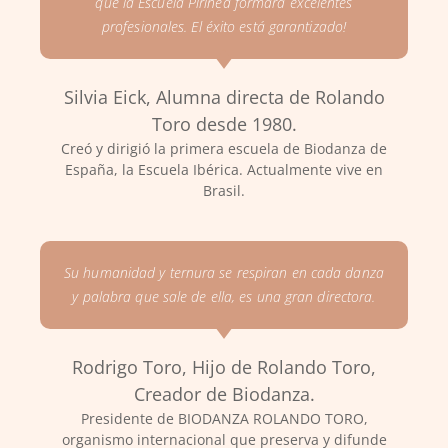
que la Escuela Pirinea formará excelentes
profesionales. El éxito está garantizado!
Silvia Eick, Alumna directa de Rolando
Toro desde 1980.
Creó y dirigió la primera escuela de Biodanza de
España, la Escuela Ibérica. Actualmente vive en
Brasil.
Su humanidad y ternura se respiran en cada danza
y palabra que sale de ella, es una gran directora.
Rodrigo Toro, Hijo de Rolando Toro,
Creador de Biodanza.
Presidente de BIODANZA ROLANDO TORO,
organismo internacional que preserva y difunde