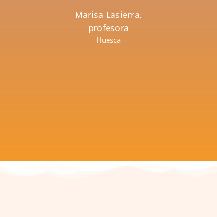
de realid
contextos mu
Marisa Lasierra,
enrique
profesora
exp
Huesca
Esthe
pr
F