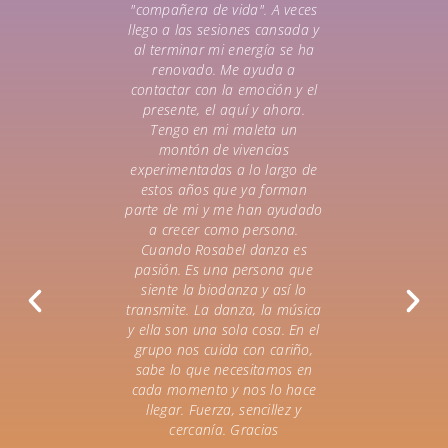
"compañera de vida". A veces
los tallere
llego a las sesiones cansada y
organiza ca
al terminar mi energía se ha
una seman
renovado. Me ayuda a
aragonés. 
contactar con la emoción y el
tiene la cap
presente, el aquí y ahora.
el trabaj
Tengo en mi maleta un
personas de
montón de vivencias
sencillez y 
experimentadas a lo largo de
mismo ti
estos años que ya forman
rigurosidad 
parte de mi y me han ayudado
muy profundo
a crecer como persona.
de la Biodan
Cuando Rosabel danza es
de aprendiza
pasión. Es una persona que
desde lo lú
siente la biodanza y así lo
para reconec
transmite. La danza, la música
y con todo 
y ella son una sola cosa. En el
cuando no
grupo nos cuida con cariño,
nuestras pro
sabe lo que necesitamos en
permitimos
cada momento y nos lo hace
marco es i
llegar. Fuerza, sencillez y
plena na
cercanía. Gracias
personas que